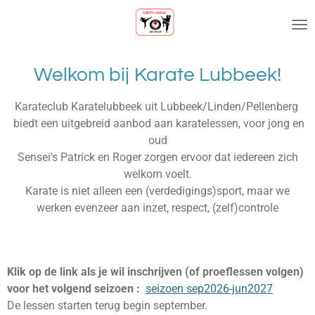
Ga
direct
naar
de
Welkom bij Karate Lubbeek!
hoofdinhoud
Karateclub Karatelubbeek uit Lubbeek/Linden/Pellenberg
biedt een uitgebreid aanbod aan karatelessen, voor jong en
oud
Sensei's Patrick en Roger zorgen ervoor dat iedereen zich
welkom voelt.
Karate is niet alleen een (verdedigings)sport, maar we
werken evenzeer aan inzet, respect, (zelf)controle
Klik op de link als je wil inschrijven (of proeflessen volgen)
voor het volgend seizoen :
seizoen sep2026-jun2027
De lessen starten terug begin september.