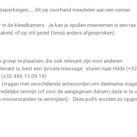
e beperkingen, … dit op voorhand meedelen aan een sensei
 in de kleedkamers. Je kan je spullen meenemen in een tas 
keld, of op stil gezet (tenzij anders afgesproken).
 groep te plaatsen, die ook relevant zijn voor anderen.
elevant is, best een ‘private message’ sturen naar Hilde (+3
r (+32 486 13 09 19)
 (vragen met verschillende antwoorden ivm deelname stages
n redelijke termijn (of voor de aangegeven datum) deze in te
om misverstanden te vermijden). Deze poll's worden zo opges