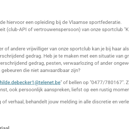
de hiervoor een opleiding bij de Vlaamse sportfederatie.
eit (club-API of vertrouwenspersoon) van onze sportclub "Ka
er of andere vrijwilliger van onze sportclub kan je bij haar a
rschrijdend gedrag. Heb je te maken met een situatie van g
verschrijdend gedrag, pesten, verwaarlozing of ander ongewe
n gebeuren die niet aanvaardbaar zijn?
hilde.debecker1@telenet.be
" of bellen op "0477/780167". 
enst, ook persoonlijk aanspreken, liefst op een rustig momen
g of verhaal, behandelt jouw melding in alle discretie en verl
riaal