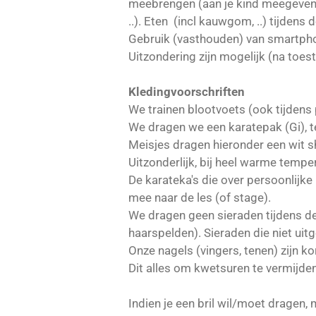
meebrengen (aan je kind meegeven). 
..). Eten (incl kauwgom, ..) tijdens 
Gebruik (vasthouden) van smartpho
Uitzondering zijn mogelijk (na toe
Kledingvoorschriften
We trainen blootvoets (ook tijdens
We dragen we een karatepak (Gi), te
Meisjes dragen hieronder een wit s
Uitzonderlijk, bij heel warme tempe
De karateka's die over persoonlijk
mee naar de les (of stage).
We dragen geen sieraden tijdens de
haarspelden). Sieraden die niet ui
Onze nagels (vingers, tenen) zijn ko
Dit alles om kwetsuren te vermijden 
Indien je een bril wil/moet dragen,