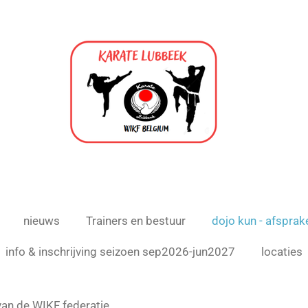
nieuws
Trainers en bestuur
dojo kun - afsprak
info & inschrijving seizoen sep2026-jun2027
locaties
 van de WIKF federatie.