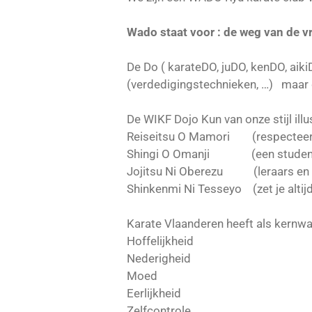
Wado staat voor : de weg van de v
De Do ( karateDO, juDO, kenDO, aiki
(verdedigingstechnieken, …) maar d
De WIKF Dojo Kun van onze stijl illu
Reiseitsu O Mamori (respecteer 
Shingi O Omanji (een student mo
Jojitsu Ni Oberezu (leraars en lee
Shinkenmi Ni Tesseyo (zet je altijd
Karate Vlaanderen heeft als kernwa
Hoffelijkheid
Nederigheid
Moed
Eerlijkheid
Zelfcontrole