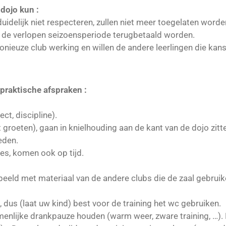
 dojo kun :
uidelijk niet respecteren, zullen niet meer toegelaten worde
an de verlopen seizoensperiode terugbetaald worden.
onieuze club werking en willen de andere leerlingen die kan
praktische afspraken :
ct, discipline).
 groeten), gaan in knielhouding aan de kant van de dojo zitt
eden.
es, komen ook op tijd.
peeld met materiaal van de andere clubs die de zaal gebruik
dus (laat uw kind) best voor de training het wc gebruiken.
enlijke drankpauze houden (warm weer, zware training, …). 