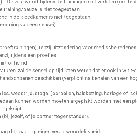
De zaal wordt tijdens de trainingen niet verlaten (om te dr
de training/pauze is niet toegestaan.
ne in de kleedkamer is niet toegestaan.
stemming van een sensei).
 proeftrainingen), tenzij uitzondering voor medische redene
nzij tijdens een proefles.
hirt of hemd.
raturen, zal de sensei op tijd laten weten dat er ook in wit 
e handschoenen beschikken (verplicht na behalen van een hog
 les, wedstrijd, stage (oorbellen, halsketting, horloge of 
tgedaan kunnen worden moeten afgeplakt worden met een ple
rt geknipt.
(bij jezelf, of je partner/tegenstander).
 mag dit, maar op eigen verantwoordelijkheid.