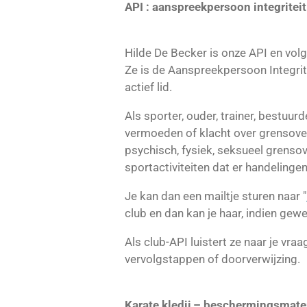
API : aanspreekpersoon integriteit
Hilde De Becker is onze API en volg
Ze is de Aanspreekpersoon Integrit
actief lid.
Als sporter, ouder, trainer, bestuurd
vermoeden of klacht over grensove
psychisch, fysiek, seksueel grenso
sportactiviteiten dat er handelinge
Je kan dan een mailtje sturen naar "
club en dan kan je haar, indien gew
Als club-API luistert ze naar je vraa
vervolgstappen of doorverwijzing.
Karate kledij – beschermingsmate