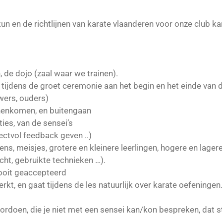
un en de richtlijnen van karate vlaanderen voor onze club 
, de dojo (zaal waar we trainen).
n tijdens de groet ceremonie aan het begin en het einde van d
wers, ouders)
nnenkomen, en buitengaan
ties, van de sensei’s
ectvol feedback geven ..)
ns, meisjes, grotere en kleinere leerlingen, hogere en lage
cht, gebruikte technieken …).
ooit geaccepteerd
t, en gaat tijdens de les natuurlijk over karate oefeningen
rdoen, die je niet met een sensei kan/kon bespreken, dat 