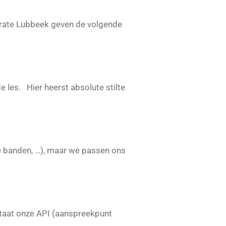
karate Lubbeek geven de volgende
e les. Hier heerst absolute stilte
re banden, …), maar we passen ons
.
staat onze API (aanspreekpunt