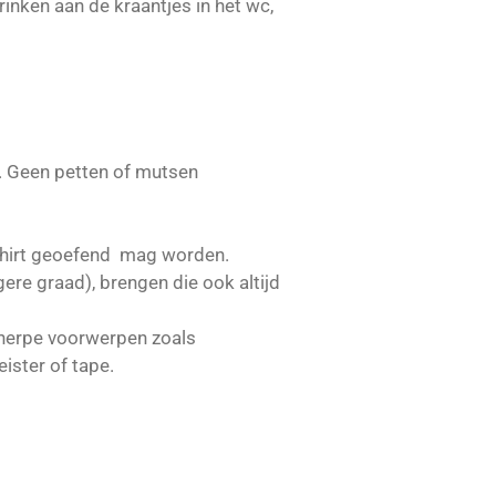
inken aan de kraantjes in het wc,
n. Geen petten of mutsen
t-shirt geoefend mag worden.
ere graad), brengen die ook altijd
scherpe voorwerpen zoals
ister of tape.