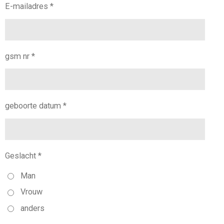
E-mailadres *
gsm nr *
geboorte datum *
Geslacht *
Man
Vrouw
anders